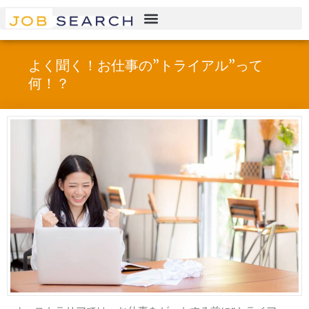
Skip
to
content
よく聞く！お仕事の”トライアル”って
何！？